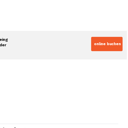
eing
online buchen
der