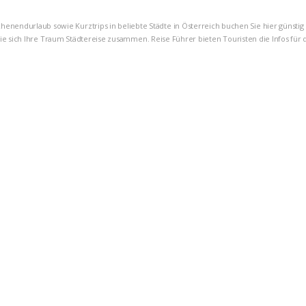
chenendurlaub sowie Kurztrips in beliebte Städte in Österreich buchen Sie hier günsti
ie sich Ihre Traum Städtereise zusammen. Reise Führer bieten Touristen die Infos für d