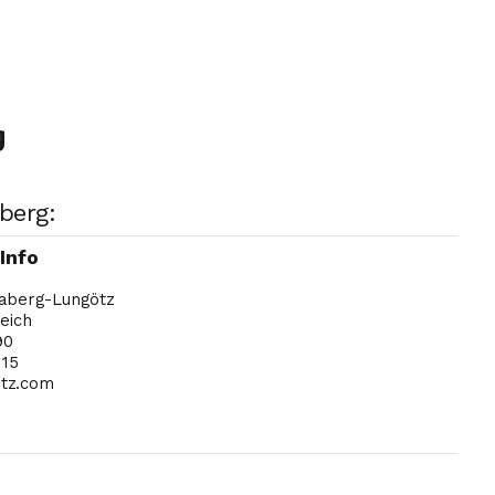
g
berg:
Info
aberg-Lungötz
eich
90
 15
tz.com